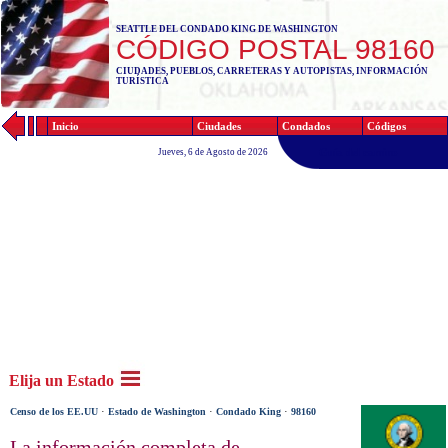
SEATTLE DEL CONDADO KING DE WASHINGTON
CÓDIGO POSTAL 98160
CIUDADES, PUEBLOS, CARRETERAS Y AUTOPISTAS, INFORMACIÓN
TURÍSTICA
Inicio
Ciudades
Condados
Códigos
Guía del camino
Jueves, 6 de Agosto de 2026
Elija un Estado
·
·
·
Censo de los EE.UU
Estado de Washington
Condado King
98160
La información completa de