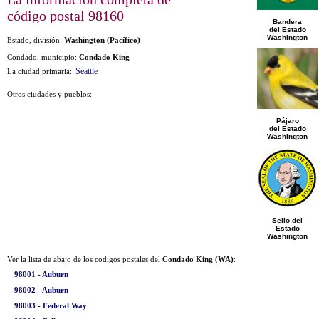
código postal
98160
Bandera
del Estado
Washington
Estado, división:
Washington (Pacífico)
Condado, municipio:
Condado King
Seattle
La ciudad primaria:
Otros ciudades y pueblos:
Pájaro
del Estado
Washington
Sello del
Estado
Washington
Ver la lista de abajo de los codigos postales del
Condado King (WA)
:
98001 - Auburn
98002 - Auburn
98003 - Federal Way