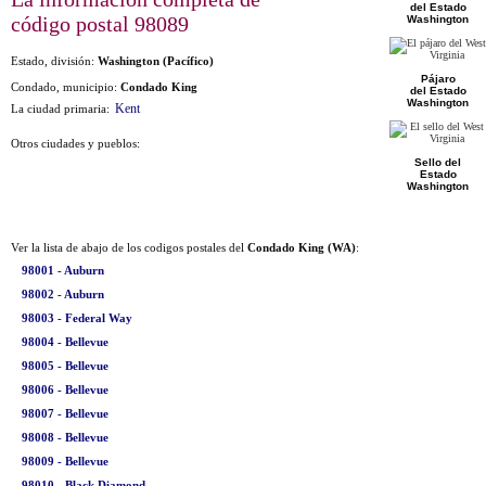
del Estado
código postal
98089
Washington
Estado, división:
Washington (Pacífico)
Pájaro
Condado, municipio:
Condado King
del Estado
Washington
Kent
La ciudad primaria:
Otros ciudades y pueblos:
Sello del
Estado
Washington
Ver la lista de abajo de los codigos postales del
Condado King (WA)
:
98001 - Auburn
98002 - Auburn
98003 - Federal Way
98004 - Bellevue
98005 - Bellevue
98006 - Bellevue
98007 - Bellevue
98008 - Bellevue
98009 - Bellevue
98010 - Black Diamond