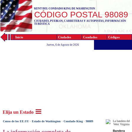
KENT DEL CONDADO KING DE WASHINGTON
CÓDIGO POSTAL 98089
CIUDADES, PUEBLOS, CARRETERAS Y AUTOPISTAS, INFORMACIÓN
TURÍSTICA
Inicio
Ciudades
Condados
Códigos
Guía del camino
Jueves, 6 de Agosto de 2026
Elija un Estado
·
·
·
Censo de los EE.UU
Estado de Washington
Condado King
98089
La información completa de
Bandera