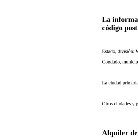
La informa
código post
Estado, división:
W
Condado, municip
La ciudad primari
Otros ciudades y p
Alquiler d