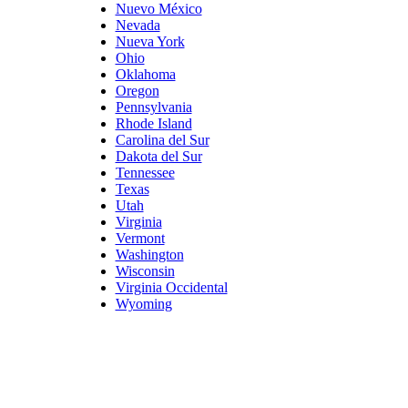
Nuevo México
Nevada
Nueva York
Ohio
Oklahoma
Oregon
Pennsylvania
Rhode Island
Carolina del Sur
Dakota del Sur
Tennessee
Texas
Utah
Virginia
Vermont
Washington
Wisconsin
Virginia Occidental
Wyoming