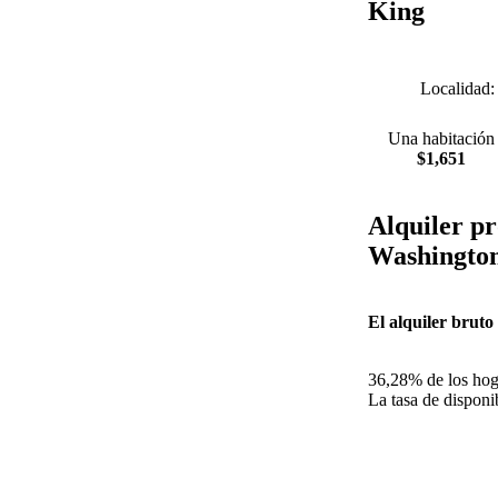
King
Localidad
Una habitación
$1,651
Alquiler pr
Washingto
El alquiler bruto
36,28% de los hoga
La tasa de disponib