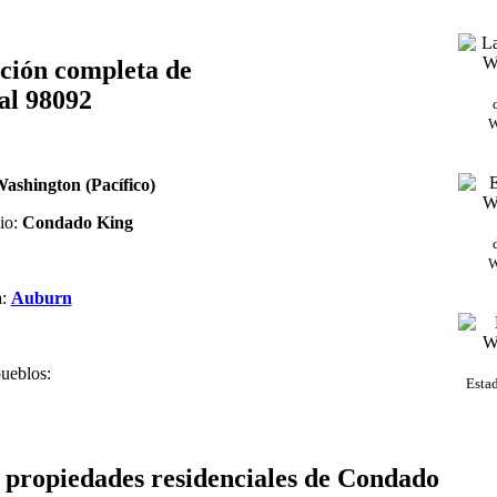
ción completa de
al 98092
W
ashington (Pacífico)
io:
Condado King
W
a:
Auburn
ueblos:
Esta
e propiedades residenciales de Condado