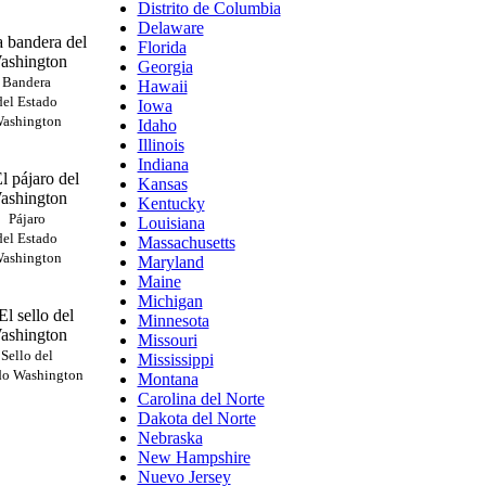
Distrito de Columbia
Delaware
Florida
Georgia
Bandera
Hawaii
del Estado
Iowa
ashington
Idaho
Illinois
Indiana
Kansas
Kentucky
Pájaro
Louisiana
del Estado
Massachusetts
ashington
Maryland
Maine
Michigan
Minnesota
Missouri
Sello del
Mississippi
do Washington
Montana
Carolina del Norte
Dakota del Norte
Nebraska
New Hampshire
Nuevo Jersey