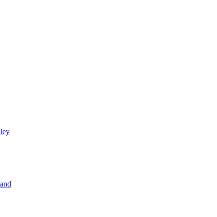
ley
land