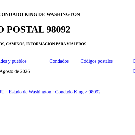
CONDADO KING DE WASHINGTON
 POSTAL 98092
OS, CAMINOS, INFORMACIÓN PARA VIAJEROS
des y pueblos
Condados
Códigos postales
C
G
Agosto de 2026
.UU
·
Estado de Washington
·
Condado King
>
98092