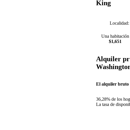
King
Localidad
Una habitación
$1,651
Alquiler pr
Washingto
El alquiler bruto
36,28% de los hoga
La tasa de disponib