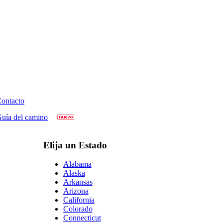
ontacto
uía del camino
Elija un Estado
Alabama
Alaska
Arkansas
Arizona
California
Colorado
Connecticut