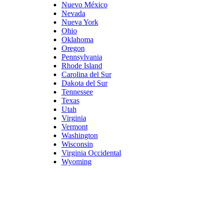
Nuevo México
Nevada
Nueva York
Ohio
Oklahoma
Oregon
Pennsylvania
Rhode Island
Carolina del Sur
Dakota del Sur
Tennessee
Texas
Utah
Virginia
Vermont
Washington
Wisconsin
Virginia Occidental
Wyoming