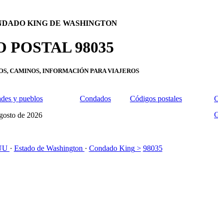
NDADO KING DE WASHINGTON
 POSTAL 98035
OS, CAMINOS, INFORMACIÓN PARA VIAJEROS
des y pueblos
Condados
Códigos postales
C
G
Agosto de 2026
.UU
·
Estado de Washington
·
Condado King
>
98035