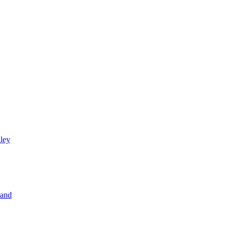
ley
land