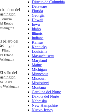
Distrito de Columbia
Delaware
Florida
Georgia
Bandera
Hawaii
del Estado
Iowa
ashington
Idaho
Illinois
Indiana
Kansas
Kentucky
Pájaro
Louisiana
del Estado
Massachusetts
ashington
Maryland
Maine
Michigan
Minnesota
Missouri
Sello del
Mississippi
do Washington
Montana
Carolina del Norte
Dakota del Norte
Nebraska
New Hampshire
Nuevo Jersey