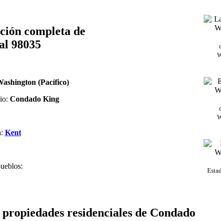
ción completa de
al 98035
W
ashington (Pacífico)
io:
Condado King
W
a:
Kent
ueblos:
Esta
e propiedades residenciales de Condado