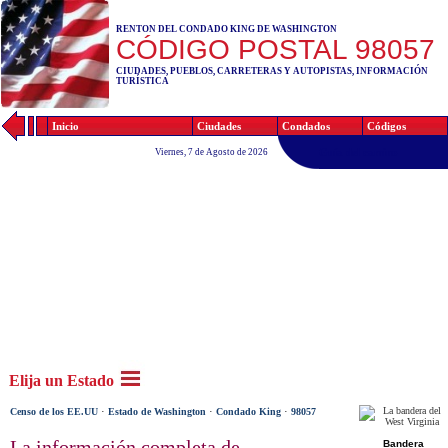
RENTON DEL CONDADO KING DE WASHINGTON
CÓDIGO POSTAL 98057
CIUDADES, PUEBLOS, CARRETERAS Y AUTOPISTAS, INFORMACIÓN
TURÍSTICA
Inicio
Ciudades
Condados
Códigos
Guía del camino
Viernes, 7 de Agosto de 2026
Elija un Estado
·
·
·
Censo de los EE.UU
Estado de Washington
Condado King
98057
La información completa de
Bandera