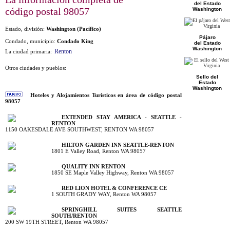
del Estado
código postal
98057
Washington
Estado, división:
Washington (Pacífico)
Pájaro
Condado, municipio:
Condado King
del Estado
Washington
Renton
La ciudad primaria:
Otros ciudades y pueblos:
Sello del
Estado
Washington
Hoteles y Alojamientos Turísticos en área de código postal
98057
EXTENDED STAY AMERICA - SEATTLE -
RENTON
1150 OAKESDALE AVE SOUTHWEST, RENTON WA 98057
HILTON GARDEN INN SEATTLE-RENTON
1801 E Valley Road, Renton WA 98057
QUALITY INN RENTON
1850 SE Maple Valley Highway, Renton WA 98057
RED LION HOTEL & CONFERENCE CE
1 SOUTH GRADY WAY, Renton WA 98057
SPRINGHILL SUITES SEATTLE
SOUTH/RENTON
200 SW 19TH STREET, Renton WA 98057